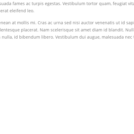
uada fames ac turpis egestas. Vestibulum tortor quam, feugiat vitae
rat eleifend leo.
nean at mollis mi. Cras ac urna sed nisi auctor venenatis ut id s
lentesque placerat. Nam scelerisque sit amet diam id blandit. Nullam
 nulla, id bibendum libero. Vestibulum dui augue, malesuada nec 