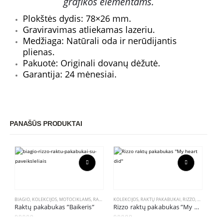
grafikos elementams.
Plokštės dydis: 78×26 mm.
Graviravimas atliekamas lazeriu.
Medžiaga: Natūrali oda ir nerūdijantis
plienas.
Pakuotė: Originali dovanų dėžutė.
Garantija: 24 mėnesiai.
PANAŠŪS PRODUKTAI
This product has multiple variants. The options may be chosen on the product page
This product has multiple variants. The options may be chosen on the product page
BIAGIO
,
KOLEKCIJOS
,
MOTOCIKLAMS
,
RAKTŲ PAKABUKAI
KOLEKCIJOS
,
TĖČIUI
,
RAKTŲ PAKABUKAI
,
RIZZO
,
GRAVIRU
Raktų pakabukas ”Baikeris”
Rizzo raktų pakabukas ”My heart did”