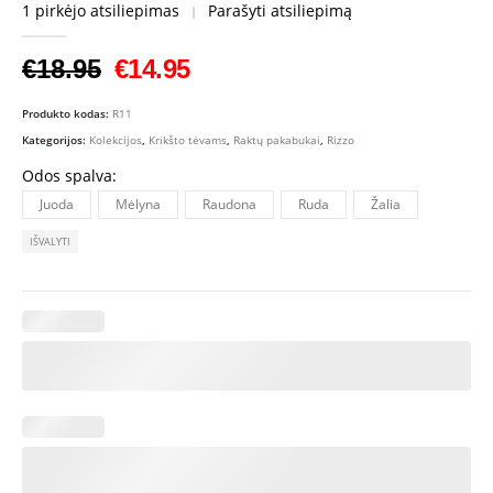
1
pirkėjo atsiliepimas
Parašyti atsiliepimą
5.00
out of 5
|
Original
Current
€
18.95
€
14.95
price
price
Produkto kodas:
R11
was:
is:
Kategorijos:
Kolekcijos
,
Krikšto tėvams
,
Raktų pakabukai
,
Rizzo
€18.95.
€14.95.
Odos spalva
Juoda
Mėlyna
Raudona
Ruda
Žalia
IŠVALYTI